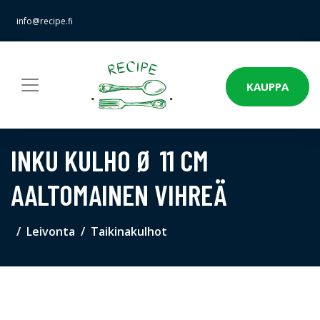
info@recipe.fi
KAUPPA
INKU KULHO Ø 11 CM
AALTOMAINEN VIHREÄ
Leivonta
Taikinakulhot