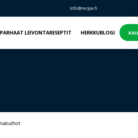
info@recipe.fi
PARHAAT LEIVONTARESEPTIT
HERKKUBLOGI
KAU
inakulhot