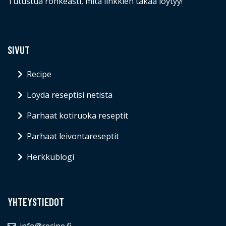
Tutustua rohkeasti, mitä linkkien takaa löytyy!
SIVUT
Recipe
Löydä reseptisi netistä
Parhaat kotiruoka reseptit
Parhaat leivontareseptit
Herkkublogi
YHTEYSTIEDOT
info@recipe.fi