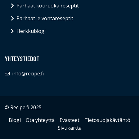
Parhaat kotiruoka reseptit
Parhaat leivontareseptit
Herkkublogi
YHTEYSTIEDOT
info@recipe.fi
© Recipe.fi 2025
Blogi
Ota yhteyttä
Evästeet
Tietosuojakäytäntö
Sivukartta