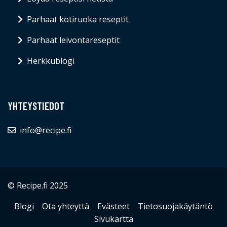
Parhaat kotiruoka reseptit
Parhaat leivontareseptit
Herkkublogi
YHTEYSTIEDOT
info@recipe.fi
© Recipe.fi 2025
Blogi
Ota yhteyttä
Evästeet
Tietosuojakäytäntö
Sivukartta