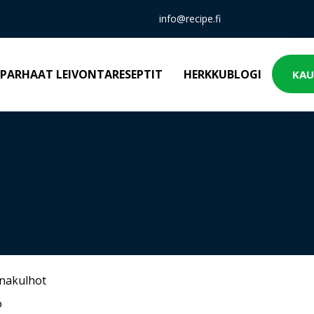
info@recipe.fi
PARHAAT LEIVONTARESEPTIT
HERKKUBLOGI
KAU
inakulhot
o