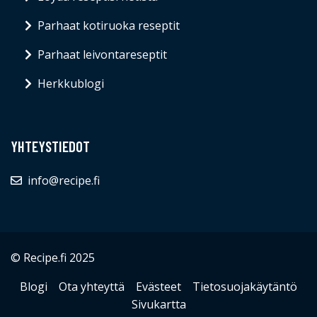
Parhaat kotiruoka reseptit
Parhaat leivontareseptit
Herkkublogi
YHTEYSTIEDOT
info@recipe.fi
© Recipe.fi 2025
Blogi
Ota yhteyttä
Evästeet
Tietosuojakäytäntö
Sivukartta