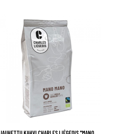
JAUHETTU KAHVI CHARLES LIÉGEOIS "MANO