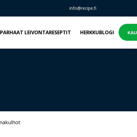
info@recipe.fi
PARHAAT LEIVONTARESEPTIT
HERKKUBLOGI
KAU
inakulhot