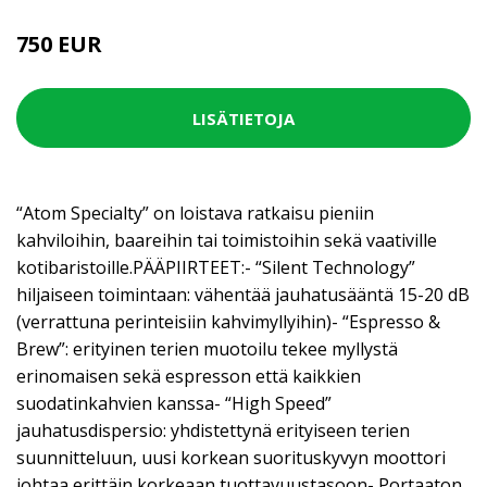
750 EUR
LISÄTIETOJA
“Atom Specialty” on loistava ratkaisu pieniin
kahviloihin, baareihin tai toimistoihin sekä vaativille
kotibaristoille.PÄÄPIIRTEET:- “Silent Technology”
hiljaiseen toimintaan: vähentää jauhatusääntä 15-20 dB
(verrattuna perinteisiin kahvimyllyihin)- “Espresso &
Brew”: erityinen terien muotoilu tekee myllystä
erinomaisen sekä espresson että kaikkien
suodatinkahvien kanssa- “High Speed”
jauhatusdispersio: yhdistettynä erityiseen terien
suunnitteluun, uusi korkean suorituskyvyn moottori
johtaa erittäin korkeaan tuottavuustasoon- Portaaton