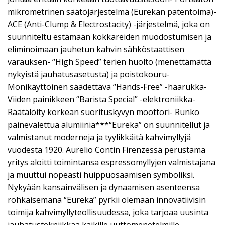
mikrometrinen säätöjärjestelmä (Eurekan patentoima)-
ACE (Anti-Clump & Electrostacity) -järjestelmä, joka on
suunniteltu estämään kokkareiden muodostumisen ja
eliminoimaan jauhetun kahvin sähköstaattisen
varauksen- “High Speed” terien huolto (menettämättä
nykyistä jauhatusasetusta) ja poistokouru-
Monikäyttöinen säädettävä “Hands-Free” -haarukka-
Viiden painikkeen “Barista Special” -elektroniikka-
Räätälöity korkean suorituskyvyn moottori- Runko
painevalettua alumiinia***“Eureka” on suunnitellut ja
valmistanut moderneja ja tyylikkäitä kahvimyllyjä
vuodesta 1920. Aurelio Contin Firenzessä perustama
yritys aloitti toimintansa espressomyllyjen valmistajana
ja muuttui nopeasti huippuosaamisen symboliksi.
Nykyään kansainvälisen ja dynaamisen asenteensa
rohkaisemana “Eureka” pyrkii olemaan innovatiivisin
toimija kahvimyllyteollisuudessa, joka tarjoaa uusinta