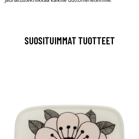
jauhatustekniikkaa kaikille uuttomenetelmille.
SUOSITUIMMAT TUOTTEET