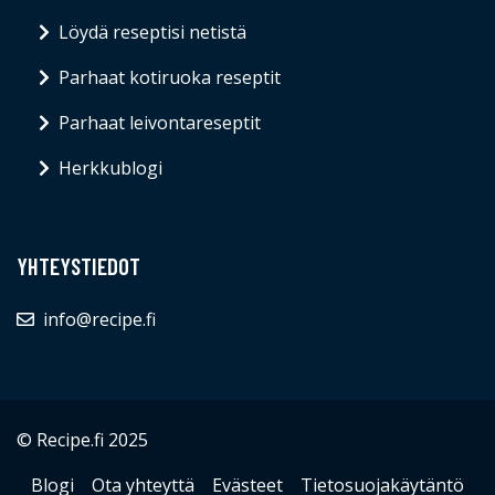
Löydä reseptisi netistä
Parhaat kotiruoka reseptit
Parhaat leivontareseptit
Herkkublogi
YHTEYSTIEDOT
info@recipe.fi
© Recipe.fi 2025
Blogi
Ota yhteyttä
Evästeet
Tietosuojakäytäntö