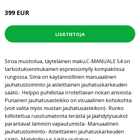
399 EUR
LISÄTIETOJA
Siroa muotoilua, täyteläinen maku.C-MANUALE 54 on
tarkoituksenmukainen espressomylly kompaktissa
rungossa. Siinä on käytännöllinen manuaalinen
jauhatustoiminto ja asteittainen jauhatuskarkeuden
säätö.- Helppo puhdistaa irrotettavan nokan ansiosta-
Punainen jauhatusasteikko on visuaalinen kohokohta
(voit valita myös mustan jauhatusasteikon)- Runko
kiillotettua ruostumatonta terästä ja jäähdytysaukot
parantavat lämmön vapautumista- Manuaalinen
jauhatustoiminto- Asteittainen jauhatuskarkeuden
säätö- Mahdollisuus lukita jauhatus-