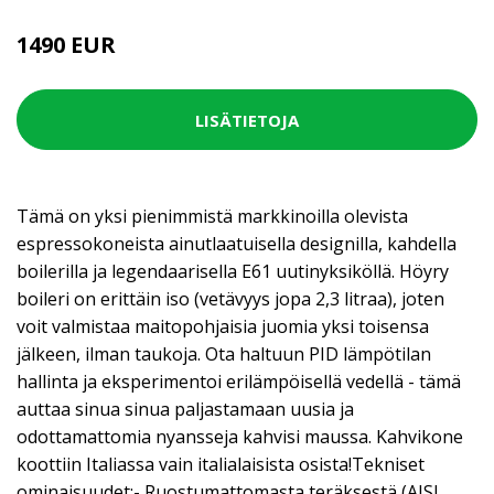
1490 EUR
LISÄTIETOJA
Tämä on yksi pienimmistä markkinoilla olevista
espressokoneista ainutlaatuisella designilla, kahdella
boilerilla ja legendaarisella E61 uutinyksiköllä. Höyry
boileri on erittäin iso (vetävyys jopa 2,3 litraa), joten
voit valmistaa maitopohjaisia juomia yksi toisensa
jälkeen, ilman taukoja. Ota haltuun PID lämpötilan
hallinta ja eksperimentoi erilämpöisellä vedellä - tämä
auttaa sinua sinua paljastamaan uusia ja
odottamattomia nyansseja kahvisi maussa. Kahvikone
koottiin Italiassa vain italialaisista osista!Tekniset
ominaisuudet:- Ruostumattomasta teräksestä (AISI