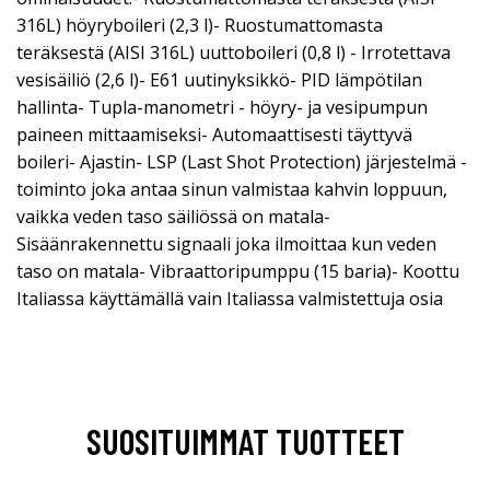
316L) höyryboileri (2,3 l)- Ruostumattomasta
teräksestä (AISI 316L) uuttoboileri (0,8 l) - Irrotettava
vesisäiliö (2,6 l)- E61 uutinyksikkö- PID lämpötilan
hallinta- Tupla-manometri - höyry- ja vesipumpun
paineen mittaamiseksi- Automaattisesti täyttyvä
boileri- Ajastin- LSP (Last Shot Protection) järjestelmä -
toiminto joka antaa sinun valmistaa kahvin loppuun,
vaikka veden taso säiliössä on matala-
Sisäänrakennettu signaali joka ilmoittaa kun veden
taso on matala- Vibraattoripumppu (15 baria)- Koottu
Italiassa käyttämällä vain Italiassa valmistettuja osia
SUOSITUIMMAT TUOTTEET